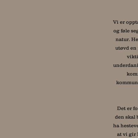
Vi er oppt
og føle se
natur. He
utøvd en
vikt
underdanig
komm
kommunis
Det er f
den skal 
ha h
esteve
at vi gi