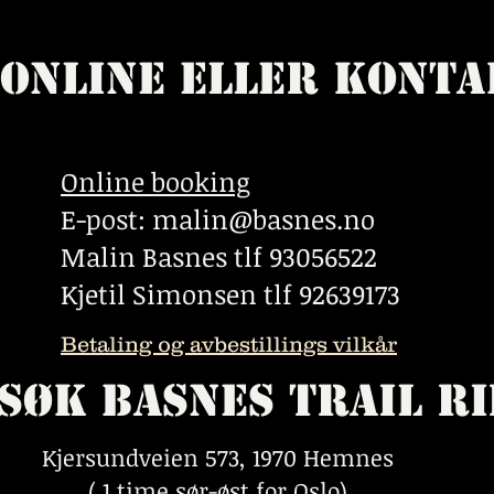
 online eller Konta
Online booking
E-post:
malin@basnes.no
Malin Basnes tlf 93056522
Kjetil Simonsen tlf 92639173
Betaling og avbestillings vilkår
søk Basnes Trail Ri
Kjersundveien 573, 1970 Hemnes
( 1 time sør-øst for Oslo)