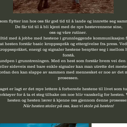
 som flytter inn hos oss får god tid til å lande og innrette seg s
De får tid til å bli kjent med de nye hestevennene sine,
oss og våre rutiner.
 alltid med å jobbe med hestene i grunnleggende kommunikasjon f
e at hesten forstår basic kroppsspråk og ettergivelse fra press. V
oppsspråket, energi og signaler hestene benytter seg i mellom ha
forstå.
undpen i grunntreningen. Med en hest som forstår hvem vei den 
ller sideveis med bare enkle signaler kan man utrette det meste
ordan den kan slappe av sammen med mennesket er noe av det me
prosessen.
get er lagt er det mye lettere å forberede hestene til livet som t
verktøyer for å ta et steg tilbake om noe blir vanskelig for hesten.
hesten og hesten lærer å kjenne oss gjennom denne prosesse
Når hesten stoler på oss, kan vi stole på hesten!