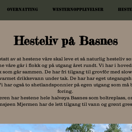
Overnatting
Westernopplevelser
Heste
Hesteliv på Basnes
ptatt av at hestene våre skal leve et så naturlig hesteliv s
e våre går i flokk og på utgang året rundt. Vi har i hove
k som går sammen. De har fri tilgang til grovfôr med slow
varmet drikkevann under tak. De har har eget utegangs
 Vi har også to shetlandsponnier på egen utgang som må 
foring.
en har hestene hele halvøya Basnes som boltreplass, o
nsjøen Mjermen har de lett tilgang til vann og
grønt gre