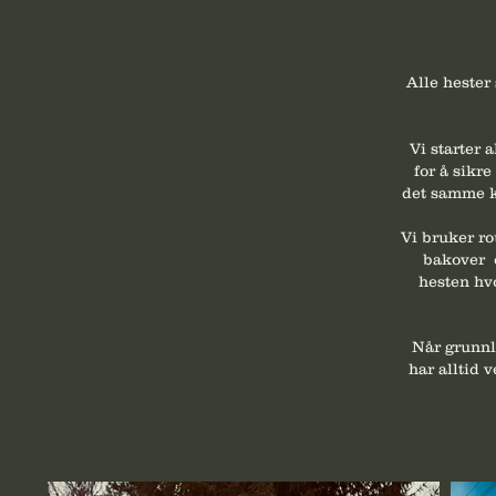
Alle hester
Vi starter
for å sikr
det samme kr
Vi bruker ro
bakover e
hesten hv
Når grunnla
har alltid 