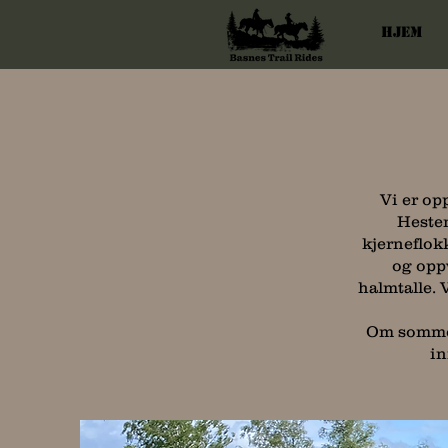
Hjem
Vi er op
Hesten
kjerneflok
og opp
halmtalle.
Om sommer
in