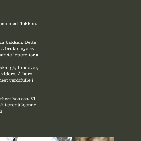
ammen med flokken.
ra bakken. Dette
ed å bruke mye av
r de lettere for å
skal gå, fremover,
 videre. Å lære
st verdifulle i
urhest hos oss.
Vi
 Vi lærer å kjenne
n.