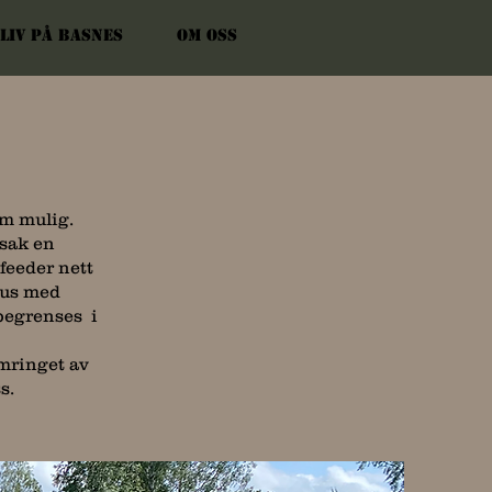
liv på Basnes
Om oss
om mulig.
dsak en
feeder nett
hus med
begrenses i
mringet av
ss.