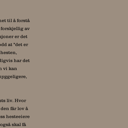
t til å forstå
t
forskjellig
av
joner er det
d at "det er
 hesten,
digvis har det
n vi kan
yggeligere,
ts liv. Hvor
den får lov å
oss hesteeiere
også skal få