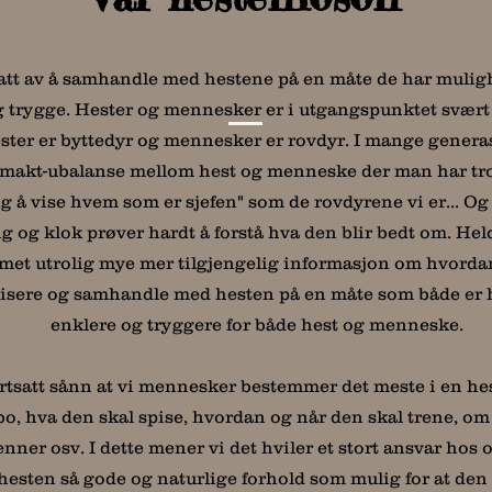
att av å samhandle med hestene på en måte de har mulighe
g trygge. Hester og mennesker er i
utgangspunktet
svær
ster er byttedyr og mennesker er rovdyr. I mange generas
makt-ubalanse
mellom hest og menneske der man har trod
ig å vise hvem som er sjefen" som de rovdyrene vi er... Og
 og klok prøver hardt å forstå hva den blir bedt om. Hel
et utrolig mye mer tilgjengelig informasjon om hvorda
ere og samhandle med hesten på en måte som både er h
enklere og tryggere for både hest og menneske.
ortsatt sånn at vi mennesker bestemmer det meste i en hes
bo, hva den skal spise, hvordan og når den skal trene, om 
nner osv. I dette mener vi det hviler et stort ansvar hos 
r hesten så gode og naturlige forhold som mulig for at den 