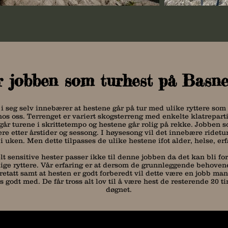
 jobben som turhest på Basne
i seg selv innebærer at hestene går på tur med ulike ryttere som 
hos oss. Terrenget er variert skogsterreng med enkelte klatreparti
går turene i skrittetempo og hestene går rolig på rekke. Jobben s
ere etter årstider og sessong. I høysesong vil det innebære ridetur
i uken. Men dette tilpasses de ulike hestene ifot alder, helse, erf
lt sensitive hester passer ikke til denne jobben da det kan bli f
lige ryttere. Vår erfaring er at dersom de grunnleggende behoven
aretatt samt at hesten er godt forberedt vil dette være en jobb ma
es godt med. De får tross alt lov til å være hest de resterende 20 
døgnet.