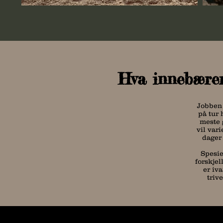
Hva innebærer
Jobben 
på tur 
meste 
vil vari
dager 
Spesie
forskjel
er iv
triv