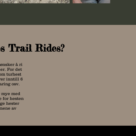
s Trail Rides?
ønsker å ri
er. For det
om turhest
er inntill 6
aring osv.
or mye med
e for hesten
nge hester
timene av