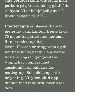
våte perioder samt vinter må man
parkere på gårdstunet og gå til fots
til hytta. Vi er behjelpelig med å
frakte bagasje på ATV.
Prærievogna
er plassert bare få
meter fra vannkante
n. Den står ca
70 meter fra gårdstunet der man
finner toalett og dusj i
låven.
Plassen er inngjerdet og du
har hele for deg selv. Sandstrand
finner du også i gangavstand.
Vogna har uteplass med
gasskomfyr og bålplass for
matlaging. Solcellelamper for
belysning. V
i fyller alltid opp
dunker med rent drikkevann for
dere.
Ved, gass, oppredde senger, rene
håndkler og utvask er inkludert.